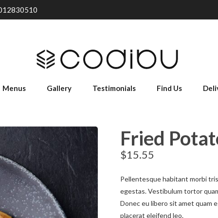
012830510
Menus
Gallery
Testimonials
Find Us
Deli
Fried Potat
$
15.55
Pellentesque habitant morbi tri
egestas. Vestibulum tortor quam,
Donec eu libero sit amet quam e
placerat eleifend leo.