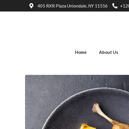
405 RXR Plaza Uniondale, NY 11556
+12
Home
About Us